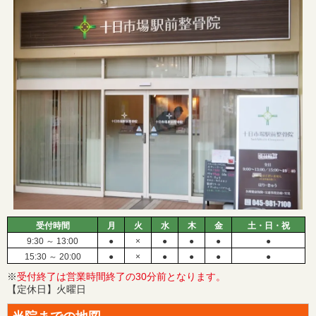
受付時間
月
火
水
木
金
土・日・祝
9:30 ～ 13:00
●
×
●
●
●
●
15:30 ～ 20:00
●
×
●
●
●
●
※
受付終了は営業時間終了の30分前となります。
【定休日】火曜日