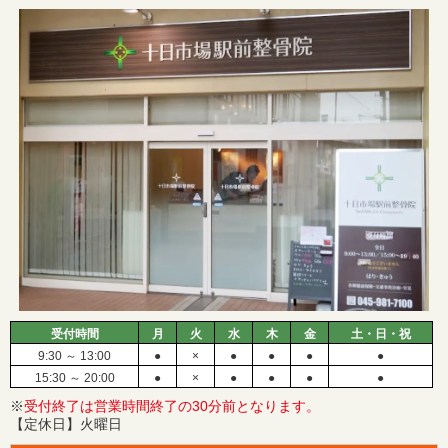
受付時間
月
火
水
木
金
土・日・祝
9:30 ～ 13:00
●
×
●
●
●
●
15:30 ～ 20:00
●
×
●
●
●
●
※
受付終了は営業時間終了の30分前となります。
【定休日】火曜日